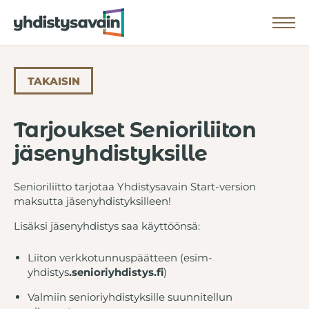
Nä
FI
SV
TAKAISIN
HAE
Haku
Tarjoukset Senioriliiton
ETUSIVU
jäsenyhdistyksille
OMINAISUUDET
Senioriliitto tarjotaa Yhdistysavain Start-version
HINNAT
maksutta jäsenyhdistyksilleen!
KOKEMUKSIA
Lisäksi jäsenyhdistys saa käyttöönsä:
YHTEISTYÖLIITOT
Liiton verkkotunnuspäätteen (esim-
ASIAKASPALVELU
yhdistys
.senioriyhdistys.fi
)
Valmiin senioriyhdistyksille suunnitellun