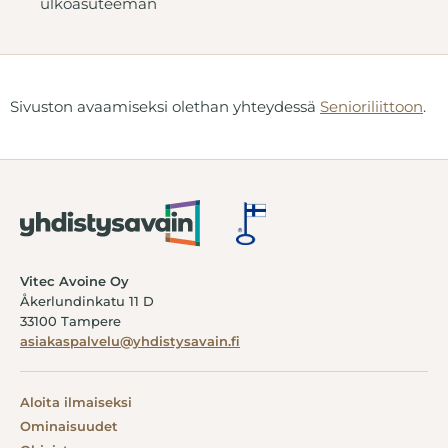
ALOITA ILMAISEKSI
ulkoasuteeman
Sivuston avaamiseksi olethan yhteydessä
Senioriliittoon
.
Vitec Avoine Oy
Åkerlundinkatu 11 D
33100 Tampere
asiakaspalvelu@yhdistysavain.fi
Aloita ilmaiseksi
Ominaisuudet