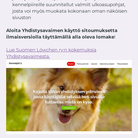
STARTA GRATIS
kennelpiireille suunnitellut valmiit ulkoasupohjat,
josta voi myös muokata kokonaan oman näköisen
sivuston
Aloita Yhdistysavaimen käyttö sitoumuksetta
ilmaisversiolla täyttämällä alla oleva lomake
!
Lue Suomen Löwchen ry:n kokemuksia
Yhdistysavaimesta.