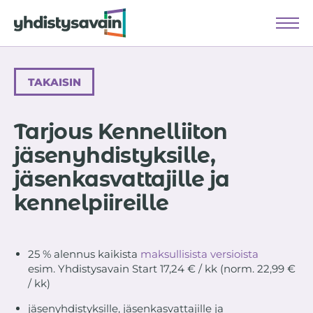
Vi
FI
SV
TAKAISIN
SÖK
Sök
Tarjous Kennelliiton
HEMSIDA
jäsenyhdistyksille,
FUNKTIONER
jäsenkasvattajille ja
PRISER
kennelpiireille
KUNDBERÄTTELSER
FÖRBUND I SAMARBETE
25 % alennus kaikista
maksullisista versioista
esim. Yhdistysavain Start 17,24 € / kk (norm. 22,99 €
SUPPORT
/ kk)
jäsenyhdistyksille, jäsenkasvattajille ja